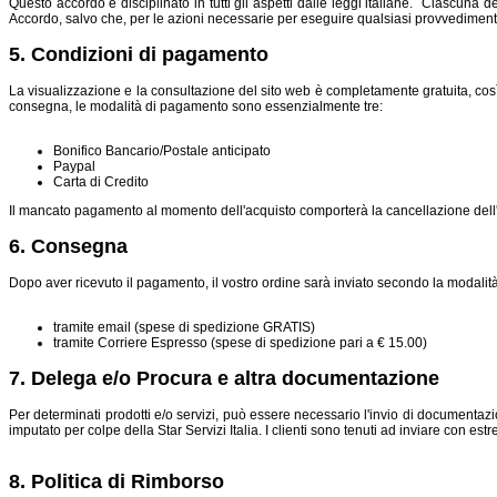
Questo accordo è disciplinato in tutti gli aspetti dalle leggi italiane. Ciascuna 
Accordo, salvo che, per le azioni necessarie per eseguire qualsiasi provvediment
5. Condizioni di pagamento
La visualizzazione e la consultazione del sito web è completamente gratuita, così c
consegna, le modalità di pagamento sono essenzialmente tre:
Bonifico Bancario/Postale anticipato
Paypal
Carta di Credito
Il mancato pagamento al momento dell'acquisto comporterà la cancellazione dell'ord
6. Consegna
Dopo aver ricevuto il pagamento, il vostro ordine sarà inviato secondo la modalità
tramite email (spese di spedizione GRATIS)
tramite Corriere Espresso (spese di spedizione pari a € 15.00)
7. Delega e/o Procura e altra documentazione
Per determinati prodotti e/o servizi, può essere necessario l'invio di documentazio
imputato per colpe della Star Servizi Italia. I clienti sono tenuti ad inviare con es
8. Politica di Rimborso