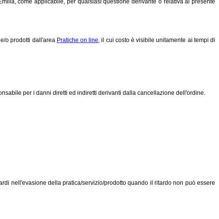
 Emilia, come applicabile, per qualsiasi questione derivante o relativa al presente
 e/o prodotti dall'area
Pratiche on line
, il cui costo è visibile unitamente ai tempi di
ile per i danni diretti ed indiretti derivanti dalla cancellazione dell'ordine.
tardi nell'evasione della pratica/servizio/prodotto quando il ritardo non può essere