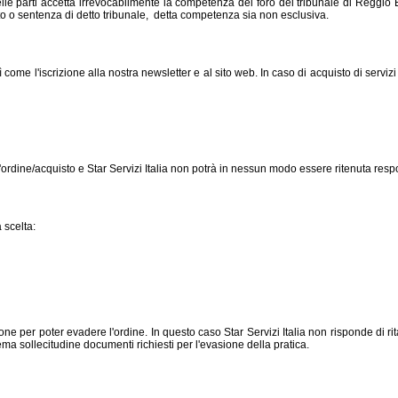
delle parti accetta irrevocabilmente la competenza del foro del tribunale di Reggio
o o sentenza di detto tribunale, detta competenza sia non esclusiva.
ome l'iscrizione alla nostra newsletter e al sito web. In caso di acquisto di servizi
ine/acquisto e Star Servizi Italia non potrà in nessun modo essere ritenuta responsab
 scelta:
ne per poter evadere l'ordine. In questo caso Star Servizi Italia non risponde di ri
trema sollecitudine documenti richiesti per l'evasione della pratica.