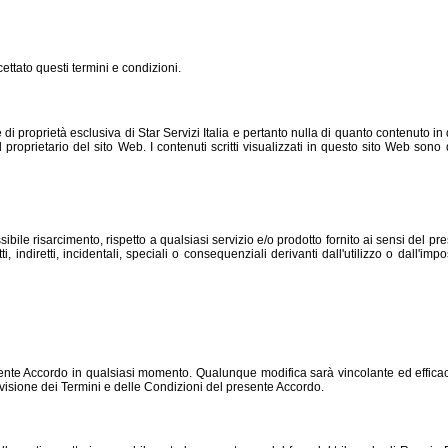
cettato questi termini e condizioni.
 di proprietà esclusiva di Star Servizi Italia e pertanto nulla di quanto contenuto i
proprietario del sito Web. I contenuti scritti visualizzati in questo sito Web sono di
ssibile risarcimento, rispetto a qualsiasi servizio e/o prodotto fornito ai sensi del p
i, indiretti, incidentali, speciali o consequenziali derivanti dall'utilizzo o dall'imp
el presente Accordo in qualsiasi momento. Qualunque modifica sarà vincolante ed eff
evisione dei Termini e delle Condizioni del presente Accordo.