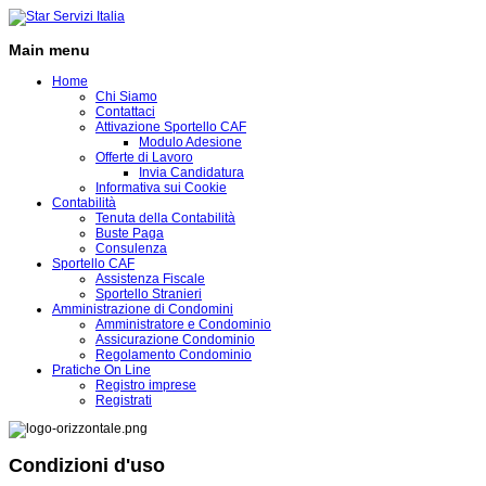
Main menu
Home
Chi Siamo
Contattaci
Attivazione Sportello CAF
Modulo Adesione
Offerte di Lavoro
Invia Candidatura
Informativa sui Cookie
Contabilità
Tenuta della Contabilità
Buste Paga
Consulenza
Sportello CAF
Assistenza Fiscale
Sportello Stranieri
Amministrazione di Condomini
Amministratore e Condominio
Assicurazione Condominio
Regolamento Condominio
Pratiche On Line
Registro imprese
Registrati
Condizioni d'uso