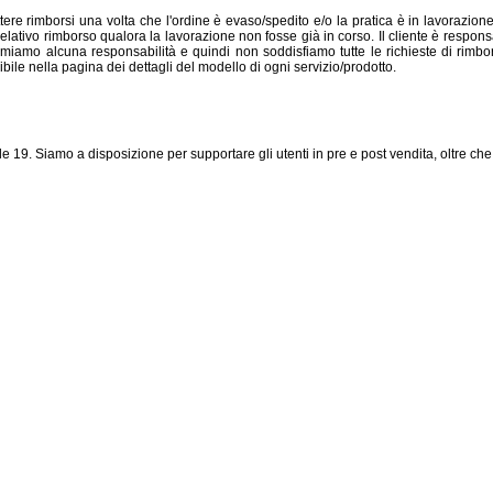
ere rimborsi una volta che l'ordine è evaso/spedito e/o la pratica è in lavorazione.
 relativo rimborso qualora la lavorazione non fosse già in corso. Il cliente è resp
iamo alcuna responsabilità e quindi non soddisfiamo tutte le richieste di rimborso
ibile nella pagina dei dettagli del modello di ogni servizio/prodotto.
alle 19. Siamo a disposizione per supportare gli utenti in pre e post vendita, oltre che