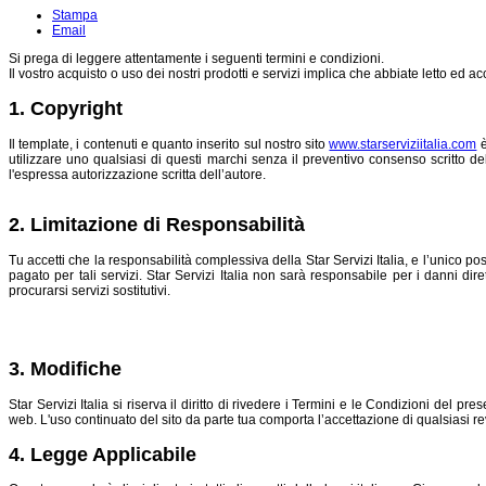
Stampa
Email
Si prega di leggere attentamente i seguenti termini e condizioni.
Il vostro acquisto o uso dei nostri prodotti e servizi implica che abbiate letto ed ac
1. Copyright
Il template, i contenuti e quanto inserito sul nostro sito
www.starserviziitalia.com
è
utilizzare uno qualsiasi di questi marchi senza il preventivo consenso scritto del 
l'espressa autorizzazione scritta dell’autore.
2. Limitazione di Responsabilità
Tu accetti che la responsabilità complessiva della Star Servizi Italia, e l’unico po
pagato per tali servizi. Star Servizi Italia non sarà responsabile per i danni dirett
procurarsi servizi sostitutivi.
3. Modifiche
Star Servizi Italia si riserva il diritto di rivedere i Termini e le Condizioni d
web. L'uso continuato del sito da parte tua comporta l’accettazione di qualsiasi r
4. Legge Applicabile